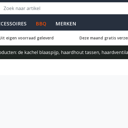
CCESSOIRES
BBQ
MERKEN
Uit eigen voorraad geleverd
Deze maand gratis verze
ducten: de kachel blaaspijp, haardhout tassen, haardventi