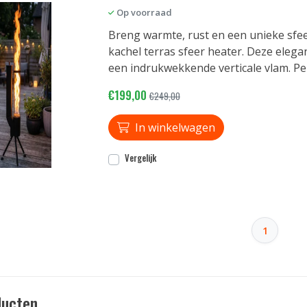
Op voorraad
Breng warmte, rust en een unieke sfee
kachel terras sfeer heater. Deze ele
een indrukwekkende verticale vlam. Pel
€199,00
€249,00
In winkelwagen
Vergelijk
1
ducten