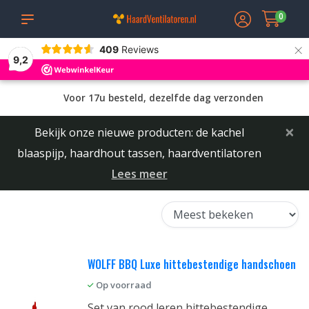
0
×
409
Reviews
9,2
erzonden
Uit eigen voorraad geleverd
×
Bekijk onze nieuwe producten: de kachel
blaaspijp, haardhout tassen, haardventilatoren
Lees meer
WOLFF BBQ Luxe hittebestendige handschoen
Op voorraad
Set van rood leren hittebestendige