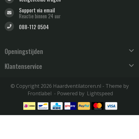
Support via email
Reactie binnen 24 uur
088-112 0504
Openingstijden
Klantenservice
© Copyright 2026 Haardventilatoren.nl - Theme by
Frontlabel
- Powered by
Lightspeed