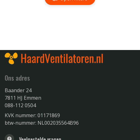
Ons adres
Baander 24
7811 HJ Emmen
088-112 0504
KVK nummer: 01171869
btw-nummer: NL002035564B96
Veelgestelde vragen