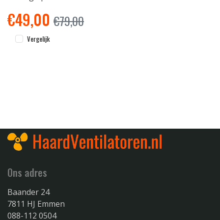
€
49,00
€
79,00
Vergelijk
Ons adres
Baander 24
7811 HJ Emmen
088-112 0504