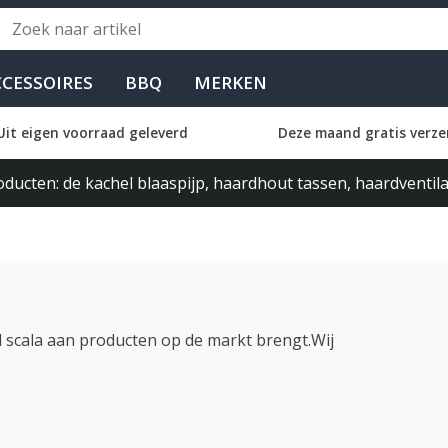
CCESSOIRES
BBQ
MERKEN
Uit eigen voorraad geleverd
Deze maand gratis verze
ducten: de kachel blaaspijp, haardhout tassen, haardventi
 scala aan producten op de markt brengt.Wij