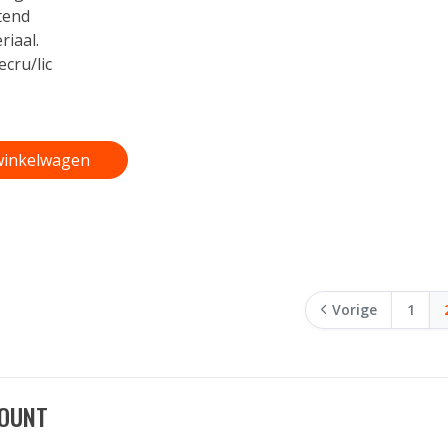
tend
iaal.
ecru/lic
winkelwagen
Vorige
1
OUNT