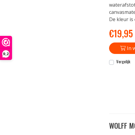
waterafsto
canvasmater
De kleur is 
€
19,95
In 
9,2
Vergelijk
WOLFF M