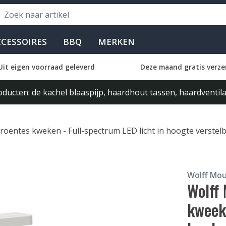
CCESSOIRES
BBQ
MERKEN
Uit eigen voorraad geleverd
Deze maand gratis verze
ducten: de kachel blaaspijp, haardhout tassen, haardventi
entes kweken - Full-spectrum LED licht in hoogte verstelbaar
Wolff Mo
Wolff
kweekb