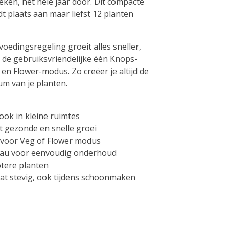
eken, het hele jaar door. Dit compacte
dt plaats aan maar liefst 12 planten
voedingsregeling groeit alles sneller,
t de gebruiksvriendelijke één Knops-
en Flower-modus. Zo creëer je altijd de
um van je planten.
ook in kleine ruimtes
t gezonde en snelle groei
 voor Veg of Flower modus
veau voor eenvoudig onderhoud
otere planten
at stevig, ook tijdens schoonmaken