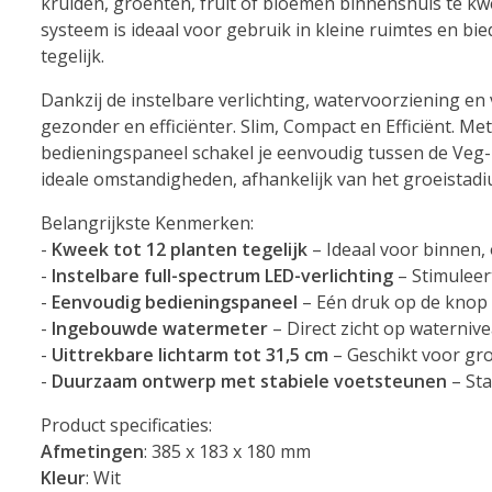
kruiden, groenten, fruit of bloemen binnenshuis te kw
systeem is ideaal voor gebruik in kleine ruimtes en bie
tegelijk.
Dankzij de instelbare verlichting, watervoorziening en 
gezonder en efficiënter. Slim, Compact en Efficiënt. Me
bedieningspaneel schakel je eenvoudig tussen de Veg- 
ideale omstandigheden, afhankelijk van het groeistadi
Belangrijkste Kenmerken:
-
Kweek tot 12 planten tegelijk
– Ideaal voor binnen, 
-
Instelbare full-spectrum LED-verlichting
– Stimuleer
-
Eenvoudig bedieningspaneel
– Eén druk op de knop
-
Ingebouwde watermeter
– Direct zicht op waterni
-
Uittrekbare lichtarm tot 31,5 cm
– Geschikt voor gr
-
Duurzaam ontwerp met stabiele voetsteunen
– Sta
Product specificaties:
Afmetingen
: 385 x 183 x 180 mm
Kleur
: Wit