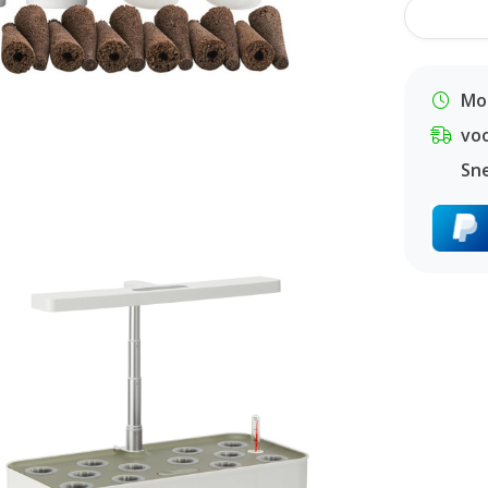
Mor
vo
Sne