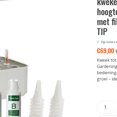
kweken
hoogte
met fi
TIP
Op voorr
€
69,00
Kweek tot
Gardening
bediening
groei – i