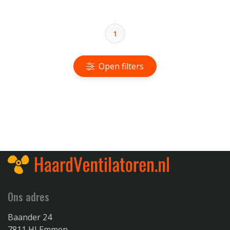
1
Open filters
Ons adres
Baander 24
7811 HJ Emmen