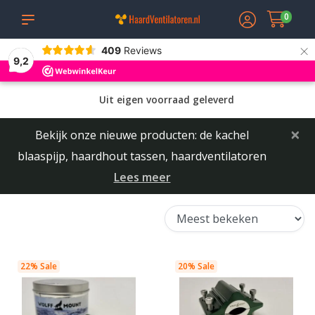
0
×
409
Reviews
9,2
Uit eigen voorraad geleverd
×
Bekijk onze nieuwe producten: de kachel
blaaspijp, haardhout tassen, haardventilatoren
Lees meer
22% Sale
20% Sale